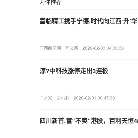
为你推荐
富临精工携手宁德.时代向江西‘升’华增
广西新闻网
陈文茜
2026-02-03 04:30:38
淳?中科技涨停走出3连板
IT之家
吴小莉
2026-02-01 00:47:38
四川新首,富“不卖”港股，百利天恒