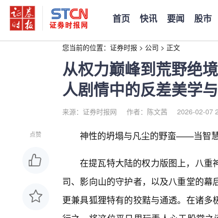
首页
快讯
要闻
股市
您当前的位置：
证券时报
>
公司
>
正文
从权力巅峰到荒野绝境
人剧情中的反差美学与
来源：证券时报网
作者：陈文茜
2026-02-07 
神性的坍塌与凡尘的野蛮——当智
点赞
在提瓦特大陆的权力版图上，八重
司、影向山的守护者，以及八重堂的幕
更兼具狐狸特有的狡黠与通透。在诸多