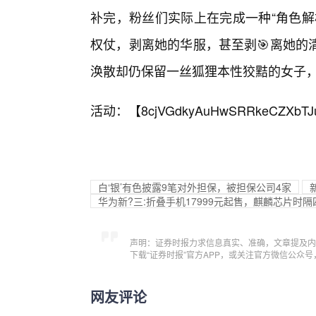
补完，粉丝们实际上在完成一种“角色解
权仗，剥离她的华服，甚至剥🎯离她的
涣散却仍保留一丝狐狸本性狡黠的女子，
活动：【
8cjVGdkyAuHwSRRkeCZXbTJ
白‘银’有色披露9笔对外担保，被担保公司4家
华为新?三:折叠手机17999元起售，麒麟芯片时
声明：证券时报力求信息真实、准确，文章提及内
下载“证券时报”官方APP，或关注官方微信公众
网友评论